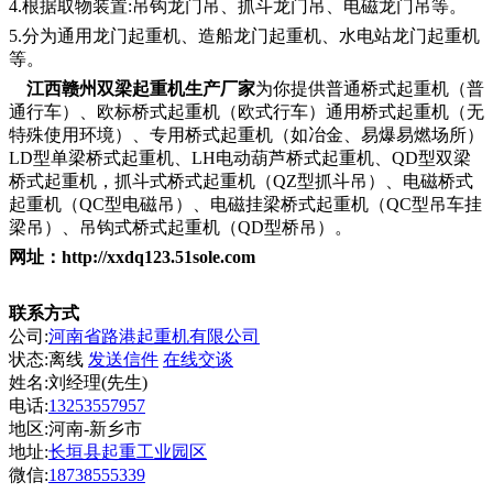
4.根据取物装置:吊钩龙门吊、抓斗龙门吊、电磁龙门吊等。
5.分为通用龙门起重机、造船龙门起重机、水电站龙门起重机
等。
江西赣州双梁起重机生产厂家
为你提供普通桥式起重机（普
通行车）、欧标桥式起重机（欧式行车）通用桥式起重机（无
特殊使用环境）、专用桥式起重机（如冶金、易爆易燃场所）
LD型单梁桥式起重机、LH电动葫芦桥式起重机、QD型双梁
桥式起重机，抓斗式桥式起重机（QZ型抓斗吊）、电磁桥式
起重机（QC型电磁吊）、电磁挂梁桥式起重机（QC型吊车挂
梁吊）、吊钩式桥式起重机（QD型桥吊）。
网址：http://xxdq123.51sole.com
联系方式
公司:
河南省路港起重机有限公司
状态:
离线
发送信件
在线交谈
姓名:刘经理(先生)
电话:
13253557957
地区:河南-新乡市
地址:
长垣县起重工业园区
微信:
18738555339