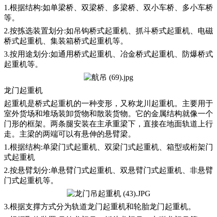
1.根据结构:如单梁桥、双梁桥、多梁桥、双小车桥、多小车桥
等。
2.按拣选装置划分:如吊钩桥式起重机、抓斗桥式起重机、电磁
桥式起重机、集装箱桥式起重机等。
3.按用途划分:如通用桥式起重机、冶金桥式起重机、防爆桥式
起重机等。
龙门起重机
起重机是桥式起重机的一种变形，又称龙川起重机。主要用于
室外货场和堆场装卸货物和散装货物。它的金属结构就像一个
门形的框架。两条腿安装在主承重梁下，直接在地面轨道上行
走。主梁的两端可以有悬伸的悬臂梁。
1.根据结构:单梁门式起重机、双梁门式起重机、箱型或桁架门
式起重机
2.按悬臂划分:单悬臂门式起重机、双悬臂门式起重机、非悬臂
门式起重机等。
3.根据支撑方式分为轨道龙门起重机和轮胎龙门起重机。